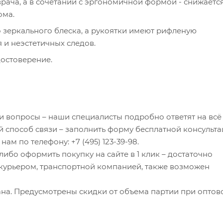
врача, а в сочетании с эргономичной формой - снижаетс
ома.
 зеркального блеска, а рукоятки имеют рифленую
я и неэстетичных следов.
остоверение.
ли вопросы – наши специалисты подробно ответят на всё
 способ связи – заполнить форму бесплатной консульта
ам по телефону: +7 (495) 123-39-98.
ибо оформить покупку на сайте в 1 клик – достаточно
я курьером, транспортной компанией, также возможен
на. Предусмотрены скидки от объема партии при оптов