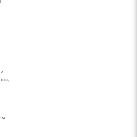
я
 и
ции,
ом