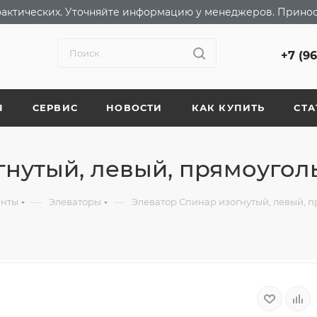
т фактических. Уточняйте информацию у менеджеров. Прино
+7 (9
Я
СЕРВИС
НОВОСТИ
КАК КУПИТЬ
СТА
нутый, левый, прямоуголь
—
—
енты
Элеваторы
Элеватор Спинар изогнутый, левый, п