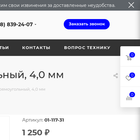
сим свои извинения за доставленные неудобства.
68) 839-24-07
ТЬИ
КОНТАКТЫ
ВОПРОС ТЕХНИКУ
0
ный, 4,0 мм
0
рямоугольный, 4,0 мм
0
Артикул:
01-117-31
1 250
₽