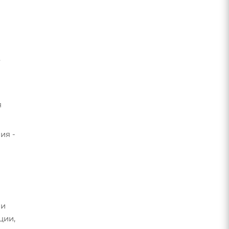
.
я
ия -
 и
ции,