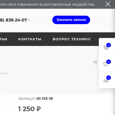
сим свои извинения за доставленные неудобства.
68) 839-24-07
ТЬИ
КОНТАКТЫ
ВОПРОС ТЕХНИКУ
0
0
5 мм
0
Артикул:
01-113-15
1 250
₽