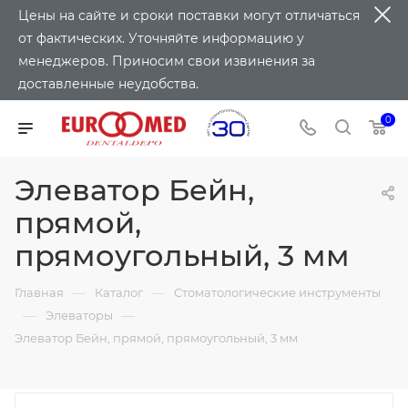
Цены на сайте и сроки поставки могут отличаться
от фактических. Уточняйте информацию у
менеджеров. Приносим свои извинения за
доставленные неудобства.
0
Элеватор Бейн,
прямой,
прямоугольный, 3 мм
—
—
Главная
Каталог
Стоматологические инструменты
—
—
Элеваторы
Элеватор Бейн, прямой, прямоугольный, 3 мм