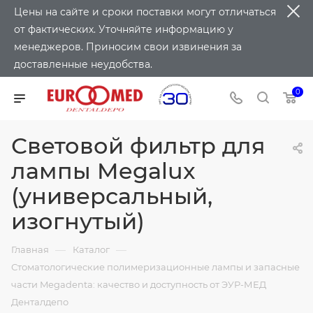
Цены на сайте и сроки поставки могут отличаться
от фактических. Уточняйте информацию у
менеджеров. Приносим свои извинения за
доставленные неудобства.
0
Световой фильтр для
лампы Megalux
(универсальный,
изогнутый)
—
—
Главная
Каталог
Стоматологические полимеризационные лампы и запасные
части Megadenta: качество и доступность от ЭУР-МЕД
Денталдепо