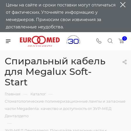
Цены на сайте и сроки поставки могут отличаться
от фактических. Уточняйте информацию у
менеджеров. Приносим свои извинения за
доставленные неудобства.
0
Спиральный кабель
для Megalux Soft-
Start
—
—
Главная
Каталог
Стоматологические полимеризационные лампы и запасные
части Megadenta: качество и доступность от ЭУР-МЕД
Денталдепо
—
ЭУР-МЕД Денталдепо: Покупайте запасные части к