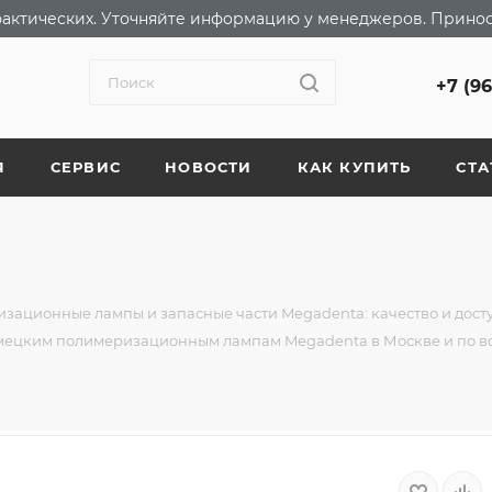
т фактических. Уточняйте информацию у менеджеров. Прино
+7 (9
Я
СЕРВИС
НОВОСТИ
КАК КУПИТЬ
СТА
зационные лампы и запасные части Megadenta: качество и дост
емецким полимеризационным лампам Megadenta в Москве и по в