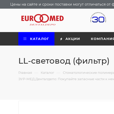
Цены на сайте и сроки поставки могут отличаться о
КАТАЛОГ
АКЦИИ
КОМПАНИ
LL-световод (фильтр)
—
—
Главная
Каталог
Стоматологические полимери
ЭУР-МЕД Денталдепо: Покупайте запасные части к н