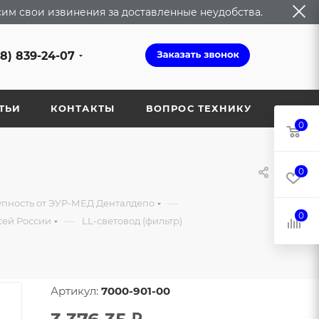
сим свои извинения за доставленные неудобства.
68) 839-24-07
ТЬИ
КОНТАКТЫ
ВОПРОС ТЕХНИКУ
0
0
—
упность от ЭУР-МЕД Денталдепо
0
—
сей России
LL-световод (фильтр)
Артикул:
7000-901-00