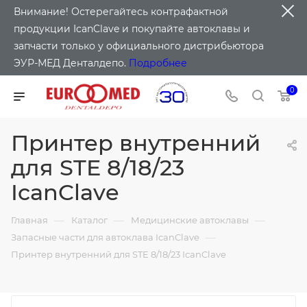
Внимание! Остерегайтесь контрафактной
продукции IcanClave и покупайте автоклавы и
запчасти только у официального дистрибьютора
ЭУР-МЕД Денталдепо.
Подробнее
0
Принтер внутренний
для STE 8/18/23
IcanClave
—
—
—
Главная
Каталог
Медицинские автоклавы
—
Запасные части для автоклава IcanClave
Принтер внутренний для STE 8/18/23 IcanClave