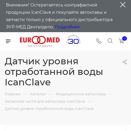
Внимание! Остерегайтесь контрафактной
продукции IcanClave и покупайте автоклавы и
запчасти только у официального дистрибьютора
ЭУР-МЕД Денталдепо.
Подробнее
0
Датчик уровня
отработанной воды
IcanClave
—
—
—
Главная
Каталог
Медицинские автоклавы
—
Запасные части для автоклава IcanClave
Датчик уровня отработанной воды IcanClave