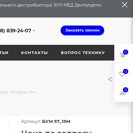
иального дистрибьютора ЭУР-МЕД Денталдепо.
68) 839-24-07
0
ТЬИ
КОНТАКТЫ
ВОПРОС ТЕХНИКУ
0
0
ера, 57x30мм, 11м
Артикул:
БУМ 57_15М