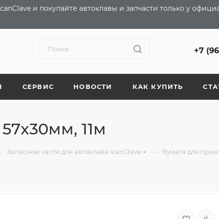
canClave и покупайте автоклавы и запчасти только у офиц
+7 (9
Я
СЕРВИС
НОВОСТИ
КАК КУПИТЬ
СТА
 57x30мм, 11м
—
—
Запасные части для автоклава IcanClave
Бумага для принт