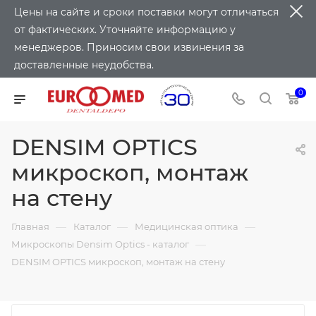
Цены на сайте и сроки поставки могут отличаться
от фактических. Уточняйте информацию у
менеджеров. Приносим свои извинения за
доставленные неудобства.
0
DENSIM OPTICS
микроскоп, монтаж
на стену
—
—
—
Главная
Каталог
Медицинская оптика
—
Микроскопы Densim Optics - каталог
DENSIM OPTICS микроскоп, монтаж на стену