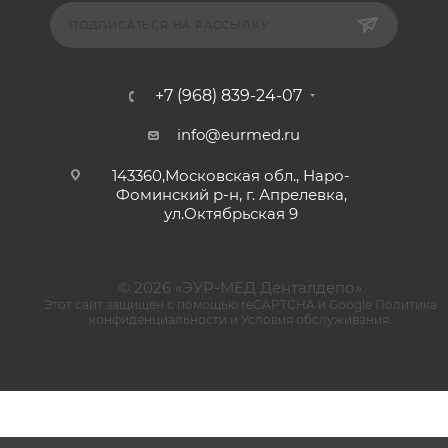
ПОДПИСАТЬСЯ НА РАССЫЛКУ
+7 (968) 839-24-07
info@eurmed.ru
143360,Московская обл., Наро-
Фоминский р-н, г. Апрелевка,
ул.Октябрьская 9
© 2026 «ЭУР-МЕД Денталдепо»
Этот сайт защищен с помощью reCAPTCHA и Google
Политика
конфиденциальности
и
Условия обслуживания
.