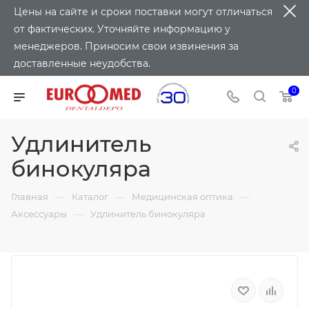
Цены на сайте и сроки поставки могут отличаться
от фактических. Уточняйте информацию у
менеджеров. Приносим свои извинения за
доставленные неудобства.
0
Удлинитель
бинокуляра
—
—
—
Главная
Каталог
Медицинская оптика
—
Аксессуары
Удлинитель бинокуляра