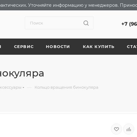
т фактических. Уточняйте информацию у менеджеров. Прино
+7 (9
Я
СЕРВИС
НОВОСТИ
КАК КУПИТЬ
СТА
нокуляра
—
ксессуары
Кольцо вращения бинокуляра