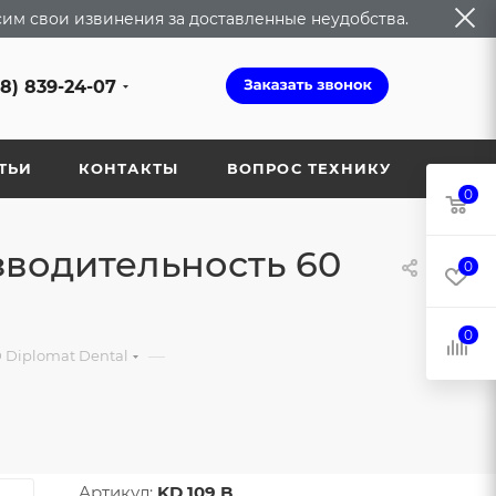
сим свои извинения за доставленные неудобства.
68) 839-24-07
ТЬИ
КОНТАКТЫ
ВОПРОС ТЕХНИКУ
0
зводительность 60
0
0
—
 Diplomat Dental
Артикул:
KD 109 B