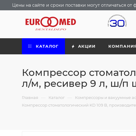
Цены на сайте и сроки поставки могут отличаться о
КАТАЛОГ
АКЦИИ
КОМПАНИ
Компрессор стоматол
л/м, ресивер 9 л, ш/п
—
—
Главная
Каталог
Компрессоры и вакуумные а
Компрессор стоматологический KD 109 B, производитель