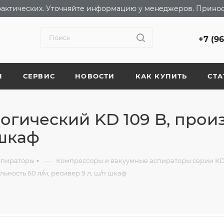
т фактических. Уточняйте информацию у менеджеров. Прино
+7 (9
Я
СЕРВИС
НОВОСТИ
КАК КУПИТЬ
СТА
огический KD 109 B, прои
 шкаф
—
спираторы
Компрессоры и вакуумные аспираторы серии KD
ность 60 л/м, ресивер 9 л, ш/п шкаф