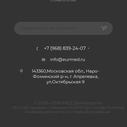
стоматологии.
ПОДПИСАТЬСЯ НА РАССЫЛКУ
+7 (968) 839-24-07
info@eurmed.ru
143360,Московская обл., Наро-
Фоминский р-н, г. Апрелевка,
ул.Октябрьская 9
© 2026 «ЭУР-МЕД Денталдепо»
Этот сайт защищен с помощью reCAPTCHA и Google
Политика
конфиденциальности
и
Условия обслуживания
.