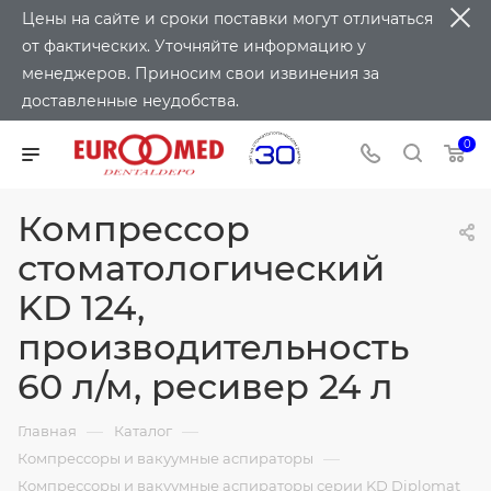
Цены на сайте и сроки поставки могут отличаться
от фактических. Уточняйте информацию у
менеджеров. Приносим свои извинения за
доставленные неудобства.
0
Компрессор
стоматологический
KD 124,
производительность
60 л/м, ресивер 24 л
—
—
Главная
Каталог
—
Компрессоры и вакуумные аспираторы
Компрессоры и вакуумные аспираторы серии KD Diplomat