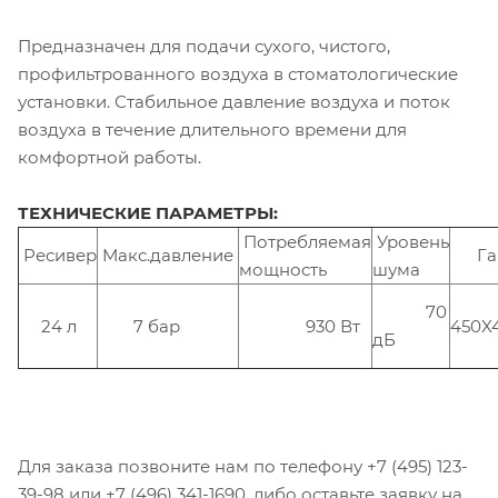
Предназначен для подачи сухого, чистого,
профильтрованного воздуха в стоматологические
установки. Стабильное давление воздуха и поток
воздуха в течение длительного времени для
комфортной работы.
ТЕХНИЧЕСКИЕ ПАРАМЕТРЫ:
Потребляемая
Уровень
Ресивер
Макс.давление
Габ
мощность
шума
70
24 л
7 бар
930 Вт
450X
дБ
Для заказа позвоните нам по телефону +7 (495) 123-
39-98 или +7 (496) 341-1690, либо оставьте заявку на