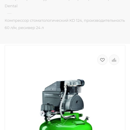
Dental
—
Компрессор стоматологический KD 124, производительность
60 л/м, ресивер 24 л