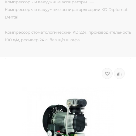
—
Компрессоры и вакуумные аспираторы
Компрессоры и вакуумные аспираторы серии KD Diplomat
Dental
—
Компрессор стоматологический KD 224, производительность
100 л/м, ресивер 24 л, без ш/п шкафа