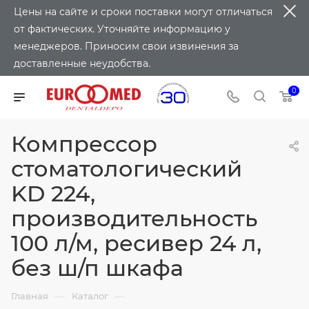
Цены на сайте и сроки поставки могут отличаться
от фактических. Уточняйте информацию у
менеджеров. Приносим свои извинения за
доставленные неудобства.
0
Компрессор
стоматологический
KD 224,
производительность
100 л/м, ресивер 24 л,
без ш/п шкафа
—
—
Главная
Каталог