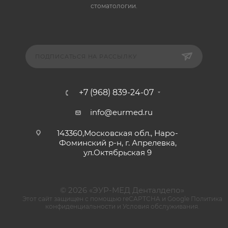
стоматологии.
ПОДПИСАТЬСЯ НА РАССЫЛКУ
+7 (968) 839-24-07
info@eurmed.ru
143360,Московская обл., Наро-
Фоминский р-н, г. Апрелевка,
ул.Октябрьская 9
© 2026 «ЭУР-МЕД Денталдепо»
Этот сайт защищен с помощью reCAPTCHA и Google
Политика
конфиденциальности
и
Условия обслуживания
.