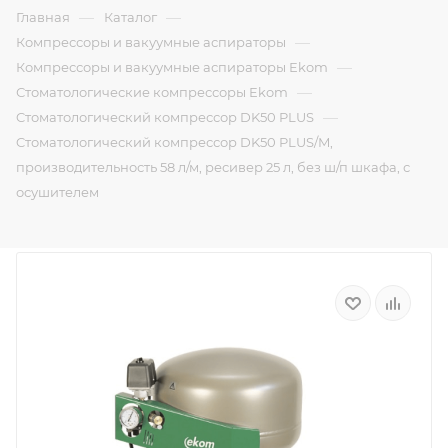
—
—
Главная
Каталог
—
Компрессоры и вакуумные аспираторы
—
Компрессоры и вакуумные аспираторы Ekom
—
Стоматологические компрессоры Ekom
—
Cтоматологический компрессор DK50 PLUS
Cтоматологический компрессор DK50 PLUS/M,
производительность 58 л/м, ресивер 25 л, без ш/п шкафа, с
осушителем