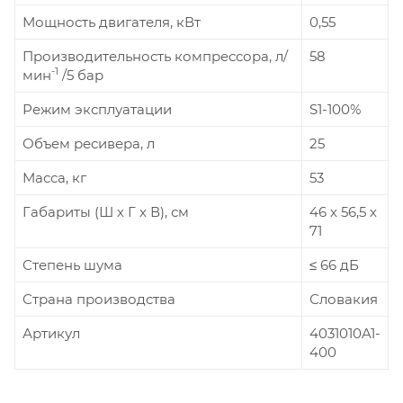
Мощность двигателя, кВт
0,55
Производительность компрессора, л/
58
-1
мин
/5 бар
Режим эксплуатации
S1-100%
Объем ресивера, л
25
Масса, кг
53
Габариты (Ш х Г х В), см
46 х 56,5 х
71
Степень шума
≤ 66 дБ
Страна производства
Словакия
Артикул
4031010A1-
400