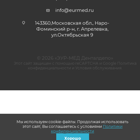
info@eurmed.ru
143360,Московская обл., Наро-
Фоминский р-н, г. Апрелевка,
ул.Октябрьская 9
© 2026 «ЭУР-МЕД Денталдепо»
Этот сайт защищен с помощью reCAPTCHA и Google
Политика
конфиденциальности
и
Условия обслуживания
.
Мы используем cookie-файлы. Продолжая использовать
этот сайт, Вы соглашаетесь с условиями
Политики
конфиденциальности
Хорошо