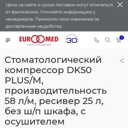
Цены на сайте и сроки поставки могут отличаться
от фактических. Уточняйте информацию у
менеджеров. Приносим свои извинения за
доставленные неудобства.
0
Cтоматологический
компрессор DK50
PLUS/M,
производительность
58 л/м, ресивер 25 л,
без ш/п шкафа, с
осушителем