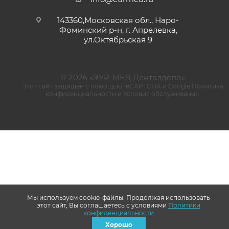
143360,Московская обл., Наро-
Фоминский р-н, г. Апрелевка,
ул.Октябрьская 9
© 2026 «ЭУР-МЕД Денталдепо»
Этот сайт защищен с помощью reCAPTCHA и Google
Политика
конфиденциальности
и
Условия обслуживания
.
Мы используем cookie-файлы. Продолжая использовать
этот сайт, Вы соглашаетесь с условиями
Политики
конфиденциальности
Хорошо