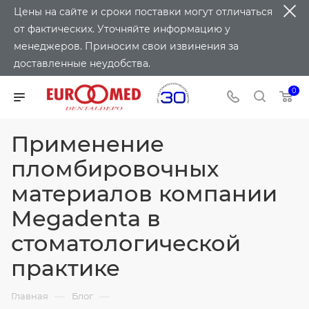
Цены на сайте и сроки поставки могут отличаться
от фактических. Уточняйте информацию у
менеджеров. Приносим свои извинения за
доставленные неудобства.
0
Применение
пломбировочных
материалов компании
Megadenta в
стоматологической
практике
—
—
Главная
Блог