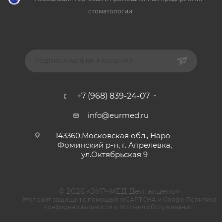
стоматологии.
ПОДПИСАТЬСЯ НА РАССЫЛКУ
+7 (968) 839-24-07
info@eurmed.ru
143360,Московская обл., Наро-
Фоминский р-н, г. Апрелевка,
ул.Октябрьская 9
© 2026 «ЭУР-МЕД Денталдепо»
Этот сайт защищен с помощью reCAPTCHA и Google
Политика
конфиденциальности
и
Условия обслуживания
.