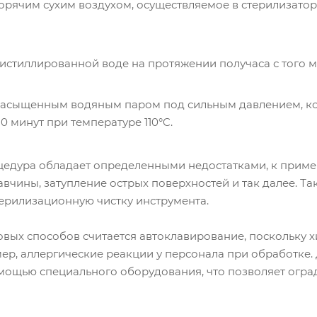
орячим сухим воздухом, осуществляемое в стерилизатор
истиллированной воде на протяжении получаса с того мо
насыщенным водяным паром под сильным давлением, кот
 минут при температуре 110°C.
едура обладает определенными недостатками, к приме
вчины, затупление острых поверхностей и так далее. Т
ерилизационную чистку инструмента.
вых способов считается автоклавирование, поскольку 
мер, аллергические реакции у персонала при обработк
мощью специального оборудования, что позволяет оград