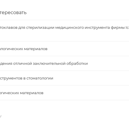
тересовать
токлавов для стерилизации медицинского инструмента фирмы Ic
ологических материалов
едения отличной заключительной обработки
трументов в стоматологии
огических материалов
У