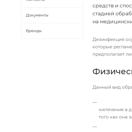
средств и спо
стадией обраб
Документы
на медицински
Бренды
Дезинфекция осу
которые регламе
предполагает ли
Физичес
Данный вид обра
кипячение в д
того как она з