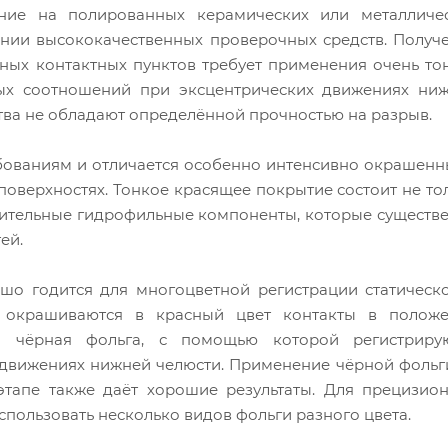
ние на полированных керамических или металличе
нии высококачественных проверочных средств. Получ
ных контактных пунктов требует применения очень то
ых соотношений при эксцентрических движениях ни
тва не обладают определённой прочностью на разрыв.
ебованиям и отличается особенно интенсивно окрашен
оверхностях. Тонкое красящее покрытие состоит не то
лнительные гидрофильные компоненты, которые существ
ей.
ошо годится для многоцветной регистрации статическ
 окрашиваются в красный цвет контакты в полож
ся чёрная фольга, с помощью которой регистриру
 движениях нижней челюсти. Применение чёрной фольг
этапе также даёт хорошие результаты. Для прецизио
пользовать несколько видов фольги разного цвета.