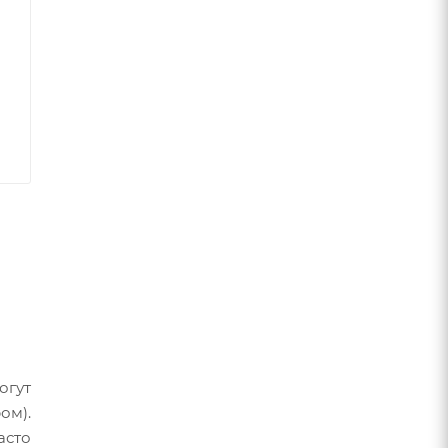
огут
ом).
асто