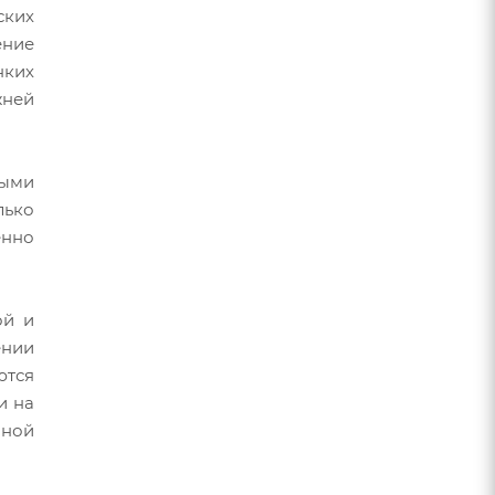
ских
ение
нких
жней
ными
лько
енно
ой и
ении
ются
и на
нной