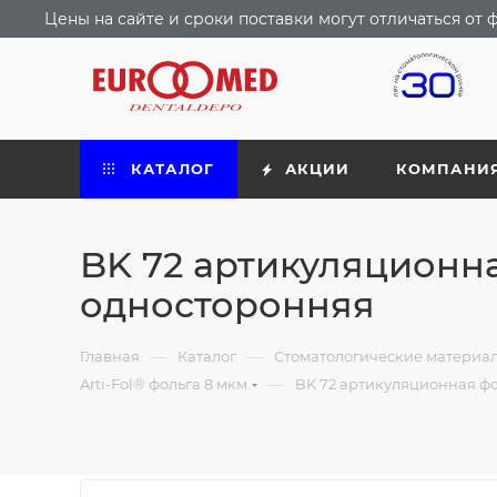
Цены на сайте и сроки поставки могут отличаться о
КАТАЛОГ
АКЦИИ
КОМПАНИ
BK 72 артикуляционна
односторонняя
—
—
Главная
Каталог
Стоматологические материа
—
Arti-Fol® фольга 8 мкм
BK 72 артикуляционная фо