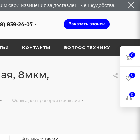
сим свои извинения за доставленные неудобства.
68) 839-24-07
ТЬИ
КОНТАКТЫ
ВОПРОС ТЕХНИКУ
0
ая, 8мкм,
0
0
—
—
Фольга для проверки окклюзии
Артикул:
BK 72