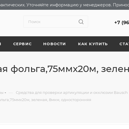
т фактических. Уточняйте информацию у менеджеров. Прино
+7 (9
Я
СЕРВИС
НОВОСТИ
КАК КУПИТЬ
СТА
я фольга,75ммх20м, зелен
—
лы
Средства для проверки артикуляции и окклюзии Bausch
льга,75ммх20м, зеленая, 8мкм, односторонняя